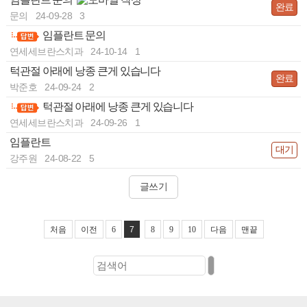
완료
문의
24-09-28
3
임플란트 문의
-
연세세브란스치과
24-10-14
1
턱관절 아래에 낭종 큰게 있습니다
완료
박준호
24-09-24
2
턱관절 아래에 낭종 큰게 있습니다
-
연세세브란스치과
24-09-26
1
임플란트
대기
강주원
24-08-22
5
글쓰기
처음
이전
6
7
8
9
10
다음
맨끝