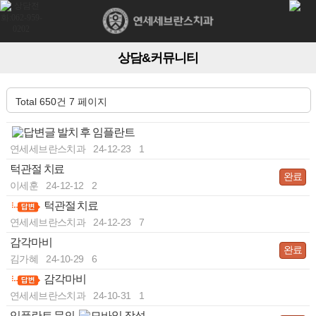
상담&커뮤니티
Total 650건
7 페이지
발치 후 임플란트
-
연세세브란스치과
24-12-23
1
턱관절 치료
완료
이세훈
24-12-12
2
턱관절 치료
-
연세세브란스치과
24-12-23
7
감각마비
완료
김가혜
24-10-29
6
감각마비
-
연세세브란스치과
24-10-31
1
임플란트 문의