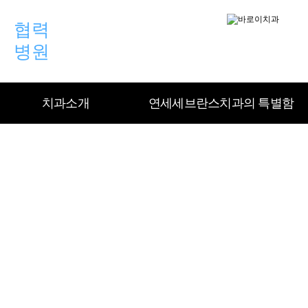
협력
병원
인사말&의료진소개
환자 맞춤형 진료시행
진료안내&오시는길
치과둘러보
고난이도 임
치과소개
연세세브란스치과의 특별함
치과소개
연세세브란스치과의 특별함