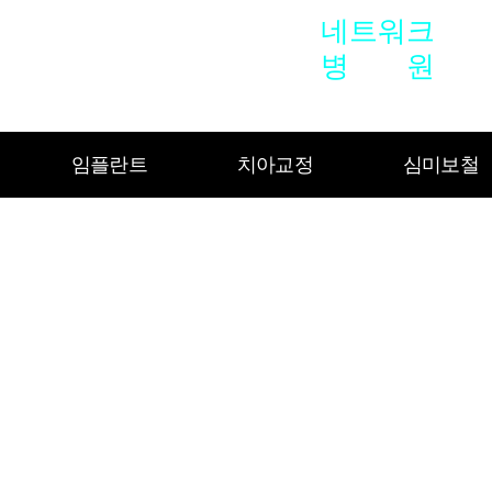
네트워크
병
원
기
플란트도 OK
공지사항
임플란트란
당일 사랑니 발치
보험 임플란트
세브란스 치아교정
발치즉시 임플란트
라미네이트
스페셜치아교
뼈
임플란트
치아교정
심미보철
임플란트
치아교정
심미보철