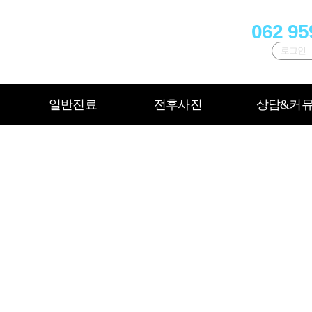
062 95
로그인
정
이식 임플란트
사랑니발치
올세라믹
인비절라인
잇몸성형
충치치료
상악동이식 임플란트
증상별교정
온라인상담
치아미백
신경치료
시술전후사진
장치별교정
포토갤러리
시린이치료
임플란트 틀니
연령별교정
고객후기
틀니
임플
턱
일반진료
전후사진
상담&커
일반진료
전후사진
상담&커