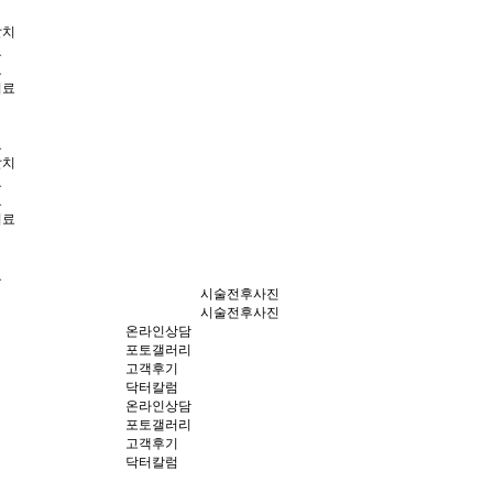
발치
료
료
치료
료
발치
료
료
치료
료
시술전후사진
시술전후사진
온라인상담
포토갤러리
고객후기
닥터칼럼
온라인상담
포토갤러리
고객후기
닥터칼럼