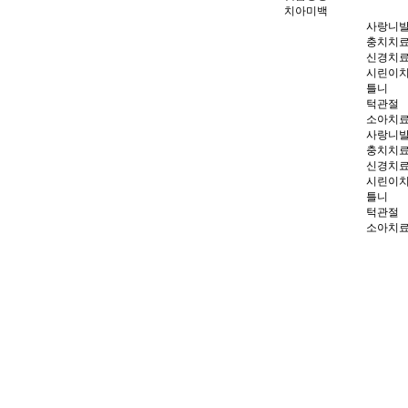
치아미백
사랑니
충치치
신경치
시린이
틀니
턱관절
소아치
사랑니
충치치
신경치
시린이
틀니
턱관절
소아치