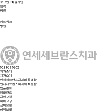
로그인
I
회원가입
협력
병원
네트워크
병
원
062 959 0202
치과소개
치과소개
연세세브란스치과의 특별함
연세세브란스치과의 특별함
임플란트
임플란트
치아교정
치아교정
심미보철
심미보철