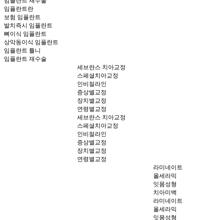
임플란트 재수술
임플란트란
보험 임플란트
발치즉시 임플란트
뼈이식 임플란트
상악동이식 임플란트
임플란트 틀니
임플란트 재수술
세브란스 치아교정
스페셜치아교정
인비절라인
증상별교정
장치별교정
연령별교정
세브란스 치아교정
스페셜치아교정
인비절라인
증상별교정
장치별교정
연령별교정
라미네이트
올세라믹
잇몸성형
치아미백
라미네이트
올세라믹
잇몸성형