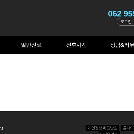
062 95
로그인
정
이식 임플란트
사랑니발치
올세라믹
인비절라인
잇몸성형
충치치료
상악동이식 임플란트
증상별교정
온라인상담
치아미백
신경치료
시술전후사진
장치별교정
포토갤러리
시린이치료
임플란트 틀니
연령별교정
고객후기
틀니
임플
턱
일반진료
전후사진
상담&커
일반진료
전후사진
상담&커
개인정보 취급방침
홈페이
73