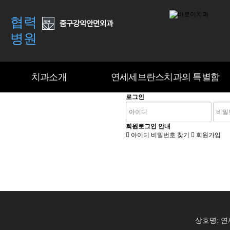
협력
병원
인사말&의료진소개
환자 맞춤형 진료시행
진료안내&오시는길
치과둘러보
고난이도 임
치과소개
연세세브란스치과의 특별함
로그인
치과소개
연세세브란스치과의 특별함
회원로그인 안내
아이디 비밀번호 찾기
회원가입
상호명: 