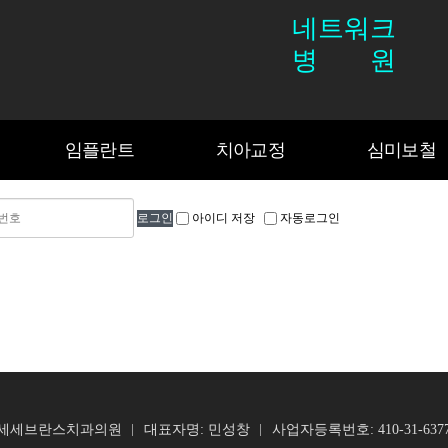
네트워크
병
원
기
플란트도 OK
공지사항
임플란트란
당일 사랑니 발치
보험 임플란트
세브란스 치아교정
발치즉시 임플란트
라미네이트
스페셜치아교
뼈
임플란트
치아교정
심미보철
임플란트
치아교정
심미보철
아이디 저장
자동로그인
연세세브란스치과의원
대표자명: 민성창
사업자등록번호: 410-31-637