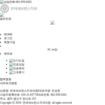
일반진료
본문
HOME
로그인
회원가입
PC 버전
맨위로
협력병원
네트워크병원
상호명: 연세세브란스치과의원
I
대표자명: 민성창
사업자등록번호: 410-31-63773
I
대표번호: 062-959-0202
주소: 광주 광산구 장신로 253
Copyright ⓒ 2018. 연세세브란스치과의원. all rights reserved.